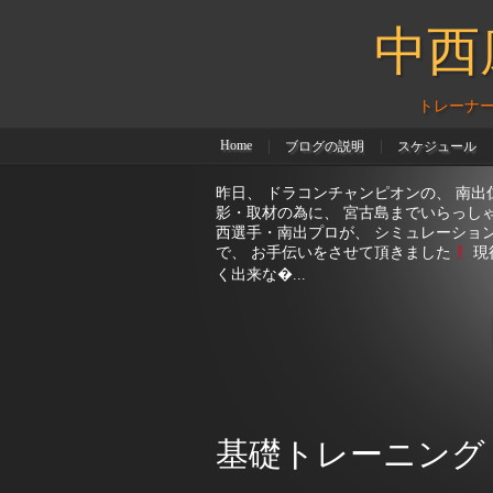
で、 お手伝いをさせて頂きました
現
中西康隆
く出来な�...
トレーナー Yasutaka Nakanis
Home
ブログの説明
スケジュール
大会スケジュール
葛西紀明選手
高
基礎トレーニング
午前に、 基礎的なトレーニングを、 快
く... 午後は午前中の晴れが、 嘘のよう
ちました...) なので、 屋内にてバドミ
間程プレーをし汗だくに... 明日は午
です。...