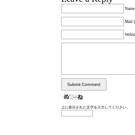
本日は、 午前にビーチバレーと瞬発系
チで行いました！ 雲はあるものの、 と
Name 
ング日和です！ 午後は芝の上でのトレ
Mail (
Websi
上に表示された文字を入力してください。