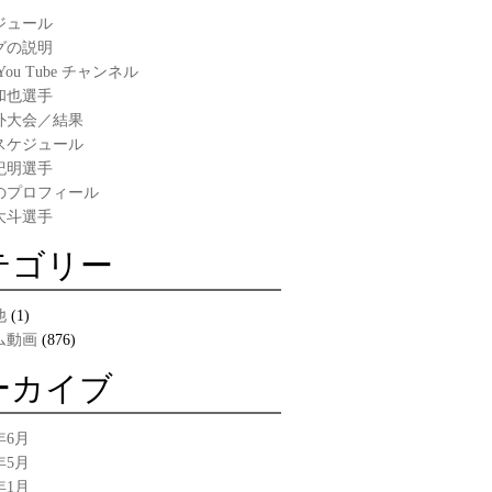
ジュール
グの説明
You Tube チャンネル
和也選手
外大会／結果
スケジュール
紀明選手
のプロフィール
大斗選手
テゴリー
他
(1)
ム動画
(876)
ーカイブ
年6月
年5月
年1月