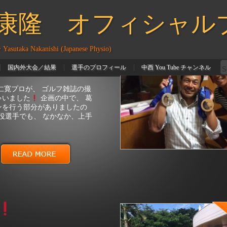
役選手でも、 なかなか、上手
 オフィシャル
hi (Japanese Physio)
国内外大会／結果
選手のプロフィール
中西 You Tube チャンネル
橋大斗選手
吉岡和也選手
晴のもと行い、 更に、 肌が黒
な雷雨
(ホテルの側に雷が落
ントン。 雨漏りのする中、 2時
前にウェートトレーニングの予定