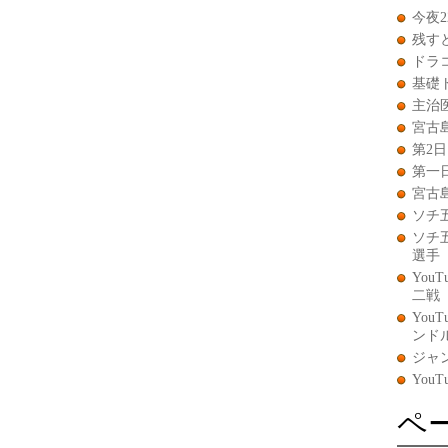
今夜
残す
ドラ
基礎
主治
宮古島
第2
第一
宮古
ソチ
ソチ
選手
You
二戦
You
ンド
ジャ
You
ペ