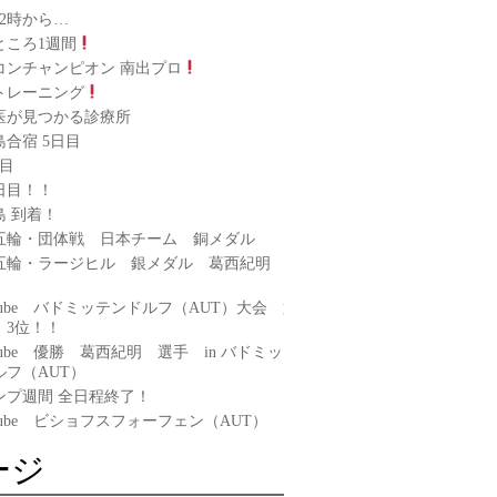
22時から…
ところ1週間
コンチャンピオン 南出プロ
トレーニング
医が見つかる診療所
合宿 5日目
日目
日目！！
島 到着！
五輪・団体戦 日本チーム 銅メダル
五輪・ラージヒル 銀メダル 葛西紀明
Tube バドミッテンドルフ（AUT）大会 第
 3位！！
Tube 優勝 葛西紀明 選手 in バドミッテ
ルフ（AUT）
ンプ週間 全日程終了！
Tube ビショフスフォーフェン（AUT）
ージ