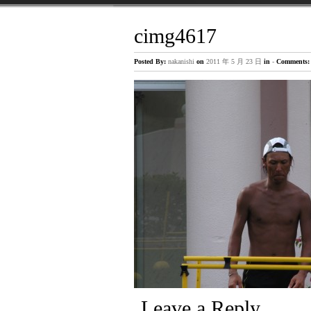
cimg4617
主治医が見つかる
Posted By:
nakanishi
on
2011 年 5 月 23 日
in
-
Comments:
5月12日の「主治医が見つかる診療所」
「インナーマッスル」 番組の中で、 
グ方法を、 ご紹介させて頂きました。 http:/
tokyo.co.jp/shujii/backnumber/140512/inde
宮古島合宿 5日目
Leave a Reply