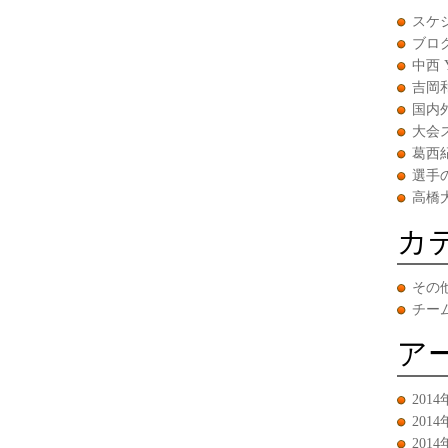
スケ
ブロ
中西 
吉岡
国内
大会
葛西
選手
高橋
カ
その
チー
ア
2014
2014
2014