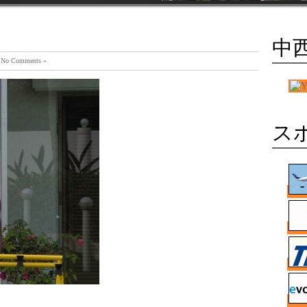
中
診療所
No Comments »
に出演致しました。 お題は、
とても簡単な腹部のトレーニン
/www.tv-
x.html
ス